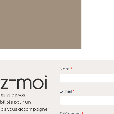
Contact
Nom
*
z-moi
E-mail
*
ies et de vos
bilités pour un
ie de vous accompagner
Téléphone
*