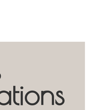
s
ations