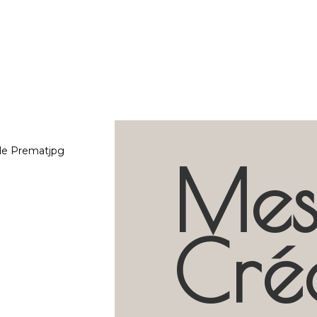
Me
Cré